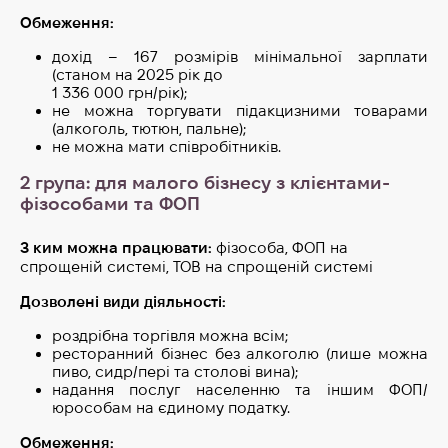
Обмеження:
дохід – 167 розмірів мінімальної зарплати
(станом на 2025 рік до
1 336 000 грн/рік);
не можна торгувати підакцизними товарами
(алкоголь, тютюн, пальне);
не можна мати співробітників.
2 група:
для малого бізнесу з клієнтами-
фізособами та ФОП
З ким можна працювати:
фізособа, ФОП на
спрощеній системі, ТОВ на спрощеній системі
Дозволені види діяльності:
роздрібна торгівля можна всім;
ресторанний бізнес без алкоголю (лише можна
пиво, сидр/пері та столові вина);
надання послуг населенню та іншим ФОП/
юрособам на єдиному податку.
Обмеження: