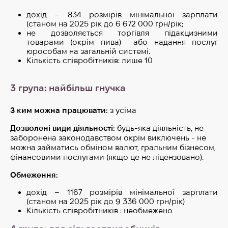
дохід – 834 розмірів мінімальної зарплати
(станом на 2025 рік до 6 672 000 грн/рік;
не дозволяється торгівля підакцизними
товарами (окрім пива) або надання послуг
юрособам на загальній системі.
Кількість співробітників: лише 10
3 група: найбільш гнучка
З ким можна працювати:
з усіма
Дозволені види діяльності:
будь-яка діяльність, не
заборонена законодавством окрім виключень - не
можна займатись обміном валют, гральним бізнесом,
фінансовими послугами (якщо це не ліцензовано).
Обмеження:
дохід – 1167 розмірів мінімальної зарплати
(станом на 2025 рік до 9 336 000 грн/рік)
Кількість співробітників : необмежено