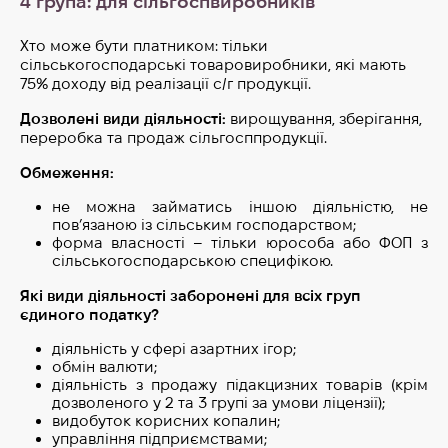
4 група: для сільгоспвиробників
Хто може бути платником: тільки
сільськогосподарські товаровиробники, які мають
75% доходу від реалізації с/г продукції.
Дозволені види діяльності:
вирощування, зберігання,
переробка та продаж сільгосппродукції.
Обмеження:
не можна займатись іншою діяльністю, не
пов’язаною із сільським господарством;
форма власності – тільки юрособа або ФОП з
сільськогосподарською специфікою.
Які види діяльності заборонені для всіх груп
єдиного податку?
діяльність у сфері азартних ігор;
обмін валюти;
діяльність з продажу підакцизних товарів (крім
дозволеного у 2 та 3 групі за умови ліцензії);
видобуток корисних копалин;
управління підприємствами;