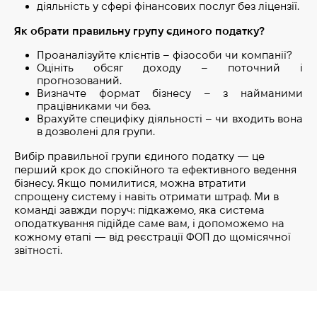
діяльність у сфері фінансових послуг без ліцензії.
Як обрати правильну групу єдиного податку?
Проаналізуйте клієнтів – фізособи чи компанії?
Оцініть обсяг доходу – поточний і
прогнозований.
Визначте формат бізнесу – з найманими
працівниками чи без.
Врахуйте специфіку діяльності – чи входить вона
в дозволені для групи.
Вибір правильної групи єдиного податку — це
перший крок до спокійного та ефективного ведення
бізнесу. Якщо помилитися, можна втратити
спрощену систему і навіть отримати штраф. Ми в
команді завжди поруч: підкажемо, яка система
оподаткування підійде саме вам, і допоможемо на
кожному етапі — від реєстрації ФОП до щомісячної
звітності.