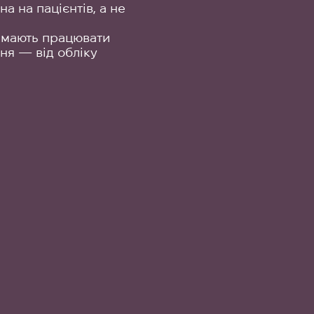
а на пацієнтів, а не
и мають працювати
ння — від обліку