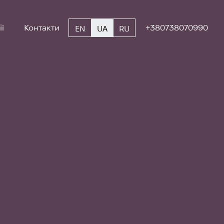
ї
Контакти
+380738070990
EN
UA
RU