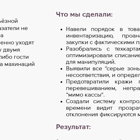
Что мы сделали:
ьёзной
затели не
Навели порядок в тов
ла
инвентаризацию, проан
закупки с фактическими 
менно уходят
Разобрались с техкарт
у двумя
оптимизировали списание
либо гости
для манипуляций.
за махинаций
Выявили все “серые зон
несоответствия, и опреде
Предотвратили кражи
перевешиванием, непр
“мимо кассы”.
Создали систему контр
времени видит прозра
отклонения фиксируются 
Результат: