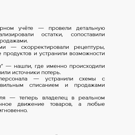
арном учёте — провели детальную
ализировали остатки, сопоставили
продажами.
ами — скорректировали рецептуры,
 продуктов и устранили возможности
ы” — нашли, где именно происходили
лили источники потерь.
 персонала — устранили схемы с
авильным списанием и продажами
оля — теперь владелец в реальном
чное движение товаров, а любые
мгновенно.